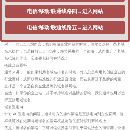
整站权重：利用快排策略，刷企业网站的整站指数排名，提升整站关键词
排名，出权重，一般不同公司根据获得权重不同，给出的报价不同。
优点：根据企业排名的时效性需求，可以在相对较短的时间周期出排名。
缺点：由于采用的优化策略问题，每当搜索引擎算法调整的时候，网站排
名就很难出现稳定排名，甚至整站遭遇降权。
2、老域名策略
对于一些SEO老炮而言，我们在做企业新站的时候，偶尔会选择一些老域
名来操作，也是目前SEO市场中，经常采用的一个策略，从而推升了老域
名抢注的价值，它主要包括两种情况：
搭建企业百科
通常来讲，一般如果利用老域名排名的时候，对方总是利用其创建企业的
行业百科，从而获得精准性的行业垂直流量，而在从新基于品牌的考量，
选择是一个合适自身企业品牌的域名做网站。
当然，如果你的企业站，并不考虑域名对品牌的影响，我们通常也可以选
择直接用老域名。
域名重定向
针对301重定向的问题，通常对方的操作策略是直接定向到企业官网，这
样就可以在短期将老域名的搜索权益与信任度转移到新域名上。
优点：老域名的策略，它可以缩短搜索引擎对于网站沙盒的审查期，快速